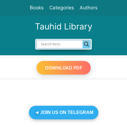
Skip
Books
Categories
Authors
to
content
Tauhid Library
DOWNLOAD PDF
JOIN US ON TELEGRAM