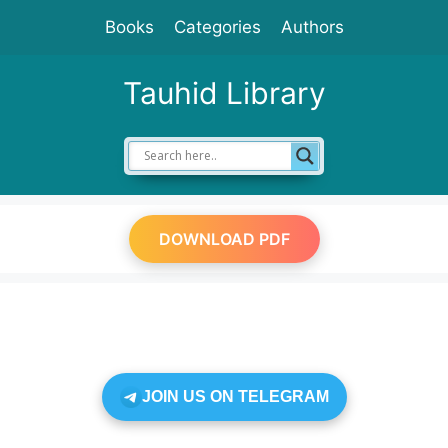
Skip
Books
Categories
Authors
to
content
Tauhid Library
DOWNLOAD PDF
JOIN US ON TELEGRAM