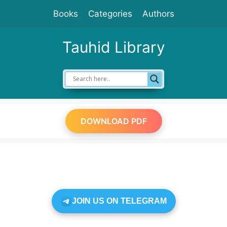
Skip
Books
Categories
Authors
to
content
Tauhid Library
DOWNLOAD PDF
JOIN US ON TELEGRAM