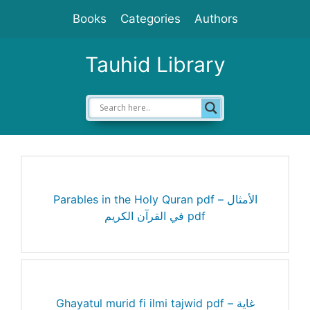
Skip
Books
Categories
Authors
to
content
Tauhid Library
Parables in the Holy Quran pdf – الأمثال
في القرآن الكريم pdf
Ghayatul murid fi ilmi tajwid pdf – غاية