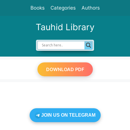
Skip
Books
Categories
Authors
to
content
Tauhid Library
DOWNLOAD PDF
JOIN US ON TELEGRAM