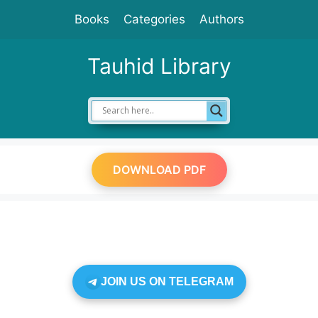
Skip
Books
Categories
Authors
to
content
Tauhid Library
DOWNLOAD PDF
JOIN US ON TELEGRAM