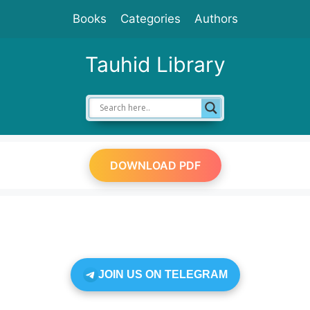
Skip
Books
Categories
Authors
to
content
Tauhid Library
DOWNLOAD PDF
JOIN US ON TELEGRAM