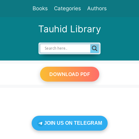
Skip
Books
Categories
Authors
to
content
Tauhid Library
DOWNLOAD PDF
JOIN US ON TELEGRAM